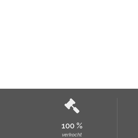
100 %
verkocht