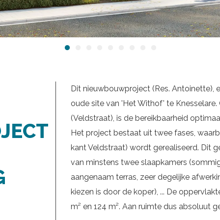
Dit nieuwbouwproject (Res. Antoinette), 
oude site van 'Het Withof' te Knesselare.
(Veldstraat), is de bereikbaarheid optimaa
JECT
Het project bestaat uit twee fases, waar
kant Veldstraat) wordt gerealiseerd. Dit g
van minstens twee slaapkamers (sommige
G
aangenaam terras, zeer degelijke afwerkin
kiezen is door de koper), ... De oppervla
m² en 124 m². Aan ruimte dus absoluut g