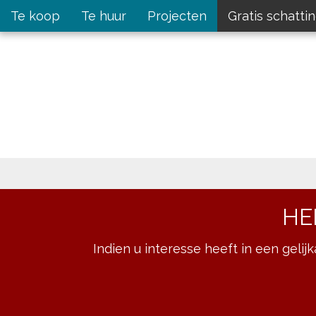
Te koop
Te huur
Projecten
Gratis schatti
HE
Indien u interesse heeft in een gelij