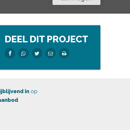
DEEL DIT PROJECT
ijblijvend in
op
 aanbod
.