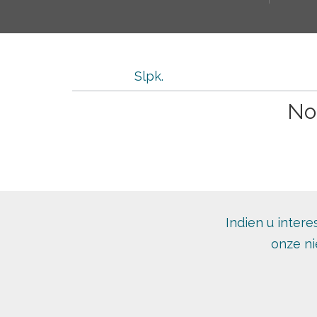
Slpk.
No
Indien u intere
onze ni