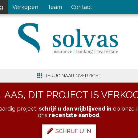
ng
Verkopen
Team
Contact
TERUG NAAR OVERZICHT
LAAS, DIT PROJECT IS VERKO
kaardig project,
schrijf u dan vrijblijvend in
op onze n
ons
recentste aanbod
.
SCHRIJF U IN